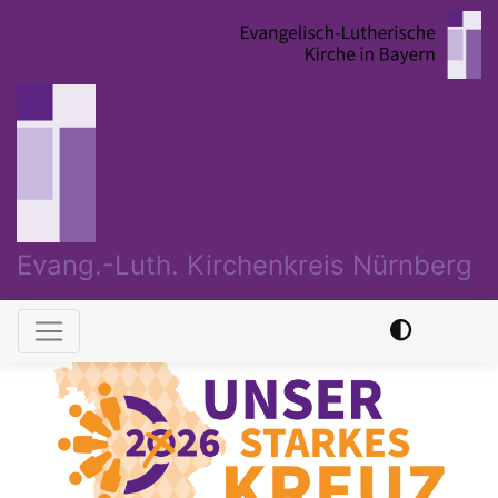
Direkt
zum
Inhalt
Evang.-Luth. Kirchenkreis Nürnberg
Hauptnavigation
Previous
Nex