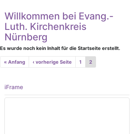
Willkommen bei Evang.-
Luth. Kirchenkreis
Nürnberg
Es wurde noch kein Inhalt für die Startseite erstellt.
Seitennummerierung
First
« Anfang
Vorherige
‹ vorherige Seite
Seite
1
Aktuelle
2
page
Seite
Seite
iFrame