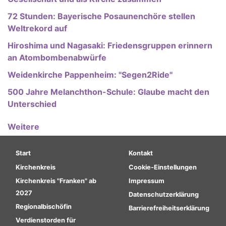
72 Stunden: Bayerische Posaunenchöre stellen
Weltrekord auf
Hiroshima und Nagasaki: Friedensgruppen erinnern
an Atombombenabwürfe
Weidenkirche Pappenheim: "Segen2Ride"
500 Jahre Melanchthon-Schule: Glaube macht den
Unterschied
Weitere
Hauptnavigation
Fußbereichsmenü
Start
Kontakt
Kirchenkreis
Cookie-Einstellungen
Kirchenkreis "Franken" ab
Impressum
2027
Datenschutzerklärung
Regionalbischöfin
Barrierefreiheitserklärung
Verdienstorden für