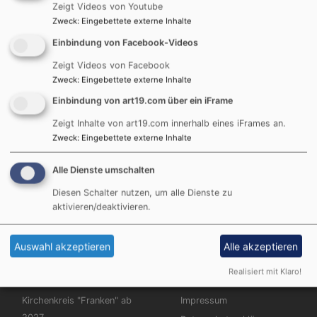
Zeigt Videos von Youtube
Zweck
:
Eingebettete externe Inhalte
Christopher Street Day in Nürnberg: "Wir stehen als
Einbindung von Facebook-Videos
Gesellschaft und als Kirche zusammen"
Zeigt Videos von Facebook
72 Stunden: Bayerische Posaunenchöre stellen
Zweck
:
Eingebettete externe Inhalte
Weltrekord auf
Einbindung von art19.com über ein iFrame
Hiroshima und Nagasaki: Friedensgruppen erinnern an
Zeigt Inhalte von art19.com innerhalb eines iFrames an.
Atombombenabwürfe
Zweck
:
Eingebettete externe Inhalte
Weidenkirche Pappenheim: "Segen2Ride"
Alle Dienste umschalten
500 Jahre Melanchthon-Schule: Glaube macht den
Unterschied
Diesen Schalter nutzen, um alle Dienste zu
aktivieren/deaktivieren.
Weitere
Auswahl akzeptieren
Alle akzeptieren
Hauptnavigation
Fußbereichsmenü
Start
Kontakt
Realisiert mit Klaro!
Kirchenkreis
Cookie-Einstellungen
Kirchenkreis "Franken" ab
Impressum