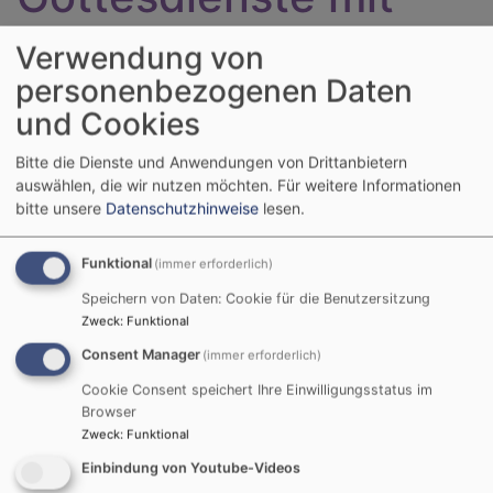
Regionalbischöfin
Verwendung von
personenbezogenen Daten
und Cookies
Bitte die Dienste und Anwendungen von Drittanbietern
Jauchze, du Tochter Zion! Frohlocke, Israel! Freue
auswählen, die wir nutzen möchten.
Für weitere Informationen
dich und sei fröhlich von ganzem Herzen, du
bitte unsere
Datenschutzhinweise
lesen.
Tochter Jerusalem! Denn der HERR hat deine
Strafe weggenommen.
Funktional
(immer erforderlich)
Zefanja 3,14-15
Speichern von Daten: Cookie für die Benutzersitzung
Zweck
:
Funktional
Christus ist gekommen und hat im Evangelium
Consent Manager
(immer erforderlich)
Frieden verkündigt euch, die ihr fern wart, und
Frieden denen, die nahe waren.
Cookie Consent speichert Ihre Einwilligungsstatus im
Epheser 2,17
Browser
Zweck
:
Funktional
© Evangelische Brüder-Unität –
Herrnhuter Brüdergemeine
Einbindung von Youtube-Videos
Weitere Informationen finden Sie
hier
.