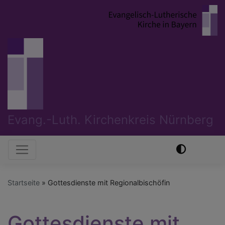
Direkt
zum
Inhalt
Evang.-Luth. Kirchenkreis Nürnberg
Hauptnavigation
Startseite
Gottesdienste mit Regionalbischöfin
Gottesdienste mit