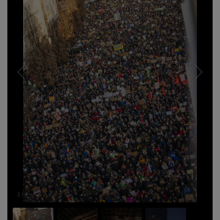
1
/
4