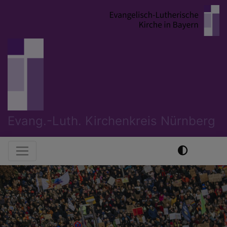
Direkt
zum
Inhalt
Evang.-Luth. Kirchenkreis Nürnberg
Hauptnavigation