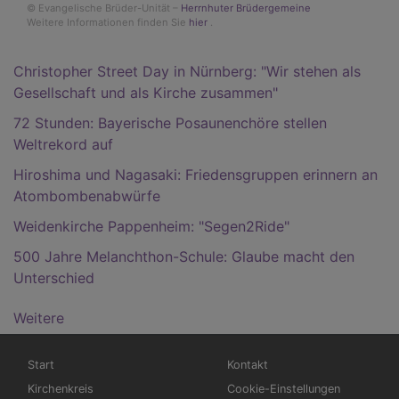
© Evangelische Brüder-Unität –
Herrnhuter Brüdergemeine
Weitere Informationen finden Sie
hier
.
Christopher Street Day in Nürnberg: "Wir stehen als
Gesellschaft und als Kirche zusammen"
72 Stunden: Bayerische Posaunenchöre stellen
Weltrekord auf
Hiroshima und Nagasaki: Friedensgruppen erinnern an
Atombombenabwürfe
Weidenkirche Pappenheim: "Segen2Ride"
500 Jahre Melanchthon-Schule: Glaube macht den
Unterschied
Weitere
Hauptnavigation
Fußbereichsmenü
Start
Kontakt
Kirchenkreis
Cookie-Einstellungen