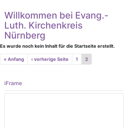
Willkommen bei Evang.-
Luth. Kirchenkreis
Nürnberg
Es wurde noch kein Inhalt für die Startseite erstellt.
Seitennummerierung
First
« Anfang
Vorherige
‹ vorherige Seite
Seite
1
Aktuelle
2
page
Seite
Seite
iFrame