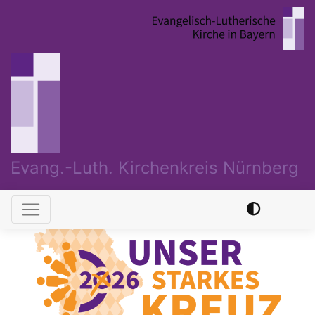
Direkt
zum
Inhalt
Evang.-Luth. Kirchenkreis Nürnberg
Hauptnavigation
Previous
Nex