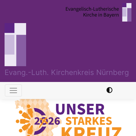
Direkt
zum
Inhalt
Evang.-Luth. Kirchenkreis Nürnberg
Hauptnavigation
Previous
Nex