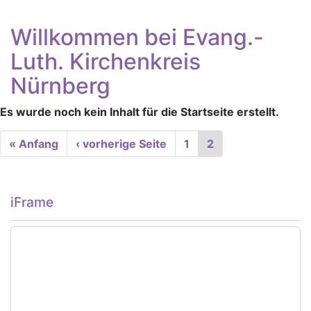
Willkommen bei Evang.-
Luth. Kirchenkreis
Nürnberg
Es wurde noch kein Inhalt für die Startseite erstellt.
Seitennummerierung
First
« Anfang
Vorherige
‹ vorherige Seite
Seite
1
Aktuelle
2
page
Seite
Seite
iFrame