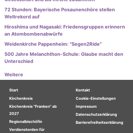
72 Stunden: Bayerische Posaunenchöre stellen
Weltrekord auf
Hiroshima und Nagasaki: Friedensgruppen erinnern
an Atombombenabwürfe
Weidenkirche Pappenheim: "Segen2Ride"
500 Jahre Melanchthon-Schule: Glaube macht den
Unterschied
Weitere
Hauptnavigation
Fußbereichsmenü
Start
Kontakt
Kirchenkreis
Cookie-Einstellungen
Kirchenkreis "Franken" ab
Impressum
2027
Datenschutzerklärung
Regionalbischöfin
Barrierefreiheitserklärung
Verdienstorden für