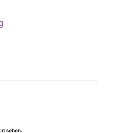
g
cht sehen.