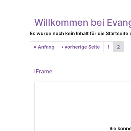
Willkommen bei Evang
Es wurde noch kein Inhalt für die Startseite e
Seitennummerierung
First
« Anfang
Vorherige
‹ vorherige Seite
Seite
1
Aktue
2
page
Seite
Seite
iFrame
Sie könne