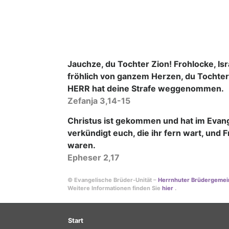
Jauchze, du Tochter Zion! Frohlocke, Isr
fröhlich von ganzem Herzen, du Tochte
HERR hat deine Strafe weggenommen.
Zefanja 3,14-15
Christus ist gekommen und hat im Evan
verkündigt euch, die ihr fern wart, und 
waren.
Epheser 2,17
© Evangelische Brüder-Unität –
Herrnhuter Brüdergemei
Weitere Informationen finden Sie
hier
.
Hauptnavigation
Start