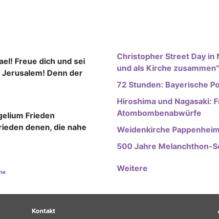
Christopher Street Day in 
ael! Freue dich und sei
und als Kirche zusammen"
r Jerusalem! Denn der
72 Stunden: Bayerische P
Hiroshima und Nagasaki: 
Atombombenabwürfe
gelium Frieden
Frieden denen, die nahe
Weidenkirche Pappenheim
500 Jahre Melanchthon-Sc
Weitere
ne
Fußbereichsmenü
Be
Kontakt