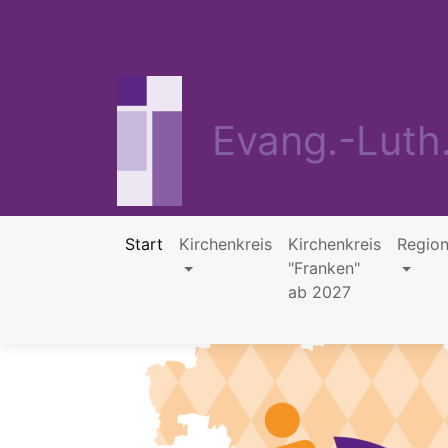
Direkt
zum
Inhalt
Evang.-Luth
Start
Kirchenkreis
Kirchenkreis
Region
"Franken"
Hauptnavigation
ab 2027