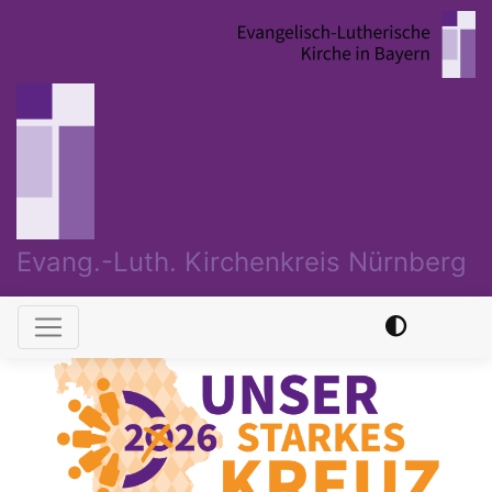
Direkt
zum
Inhalt
Evang.-Luth. Kirchenkreis Nürnberg
Hauptnavigation
Previous
Nex