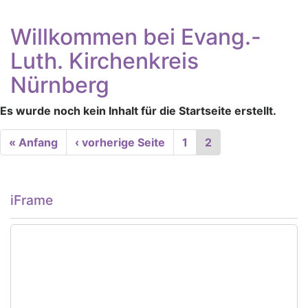
Willkommen bei Evang.-
Luth. Kirchenkreis
Nürnberg
Es wurde noch kein Inhalt für die Startseite erstellt.
Seitennummerierung
First
« Anfang
Vorherige
‹ vorherige Seite
Seite
1
Aktuelle
2
page
Seite
Seite
iFrame