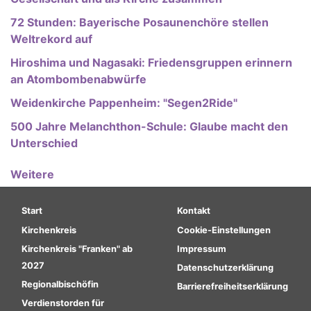
72 Stunden: Bayerische Posaunenchöre stellen
Weltrekord auf
Hiroshima und Nagasaki: Friedensgruppen erinnern
an Atombombenabwürfe
Weidenkirche Pappenheim: "Segen2Ride"
500 Jahre Melanchthon-Schule: Glaube macht den
Unterschied
Weitere
Hauptnavigation
Fußbereichsmenü
Start
Kontakt
Kirchenkreis
Cookie-Einstellungen
Kirchenkreis "Franken" ab
Impressum
2027
Datenschutzerklärung
Regionalbischöfin
Barrierefreiheitserklärung
Verdienstorden für