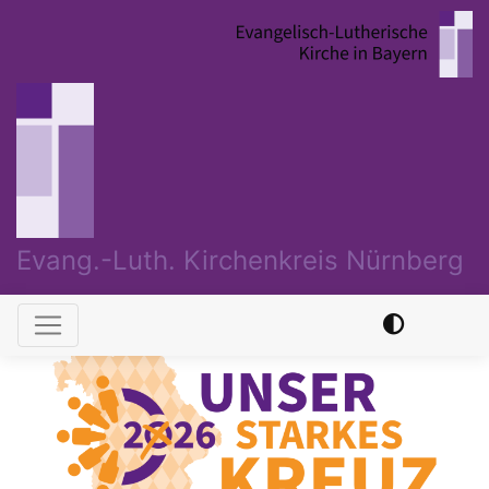
Direkt
zum
Inhalt
Evang.-Luth. Kirchenkreis Nürnberg
Hauptnavigation
Previous
Nex