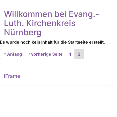
Willkommen bei Evang.-
Luth. Kirchenkreis
Nürnberg
Es wurde noch kein Inhalt für die Startseite erstellt.
Seitennummerierung
First
« Anfang
Vorherige
‹ vorherige Seite
Seite
1
Aktuelle
2
page
Seite
Seite
iFrame