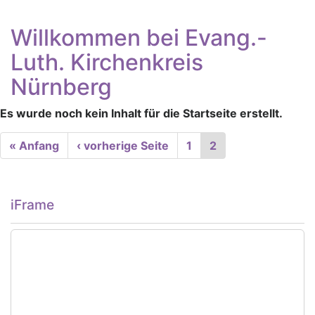
Willkommen bei Evang.-
Luth. Kirchenkreis
Nürnberg
Es wurde noch kein Inhalt für die Startseite erstellt.
Seitennummerierung
First
« Anfang
Vorherige
‹ vorherige Seite
Seite
1
Aktuelle
2
page
Seite
Seite
iFrame