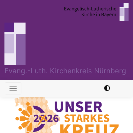
Direkt
zum
Inhalt
Evang.-Luth. Kirchenkreis Nürnberg
Hauptnavigation
Previous
Nex