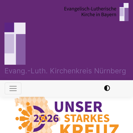
Direkt
zum
Inhalt
Evang.-Luth. Kirchenkreis Nürnberg
Hauptnavigation
Previous
Nex