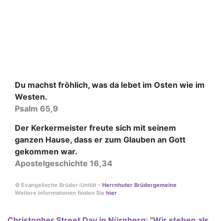
Du machst fröhlich, was da lebet im Osten wie im
Westen.
Psalm 65,9
Der Kerkermeister freute sich mit seinem
ganzen Hause, dass er zum Glauben an Gott
gekommen war.
Apostelgeschichte 16,34
© Evangelische Brüder-Unität –
Herrnhuter Brüdergemeine
Weitere Informationen finden Sie
hier
.
Christopher Street Day in Nürnberg: "Wir stehen als