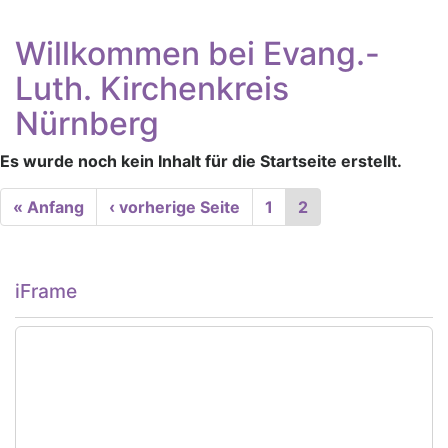
Willkommen bei Evang.-
Luth. Kirchenkreis
Nürnberg
Es wurde noch kein Inhalt für die Startseite erstellt.
Seitennummerierung
First
« Anfang
Vorherige
‹ vorherige Seite
Seite
1
Aktuelle
2
page
Seite
Seite
iFrame